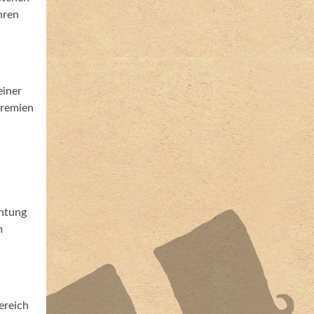
hren
einer
Gremien
chtung
m
ereich