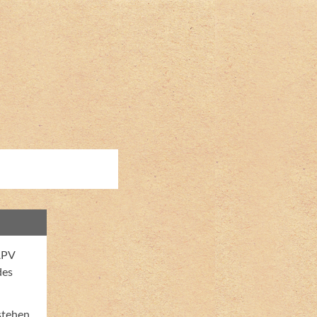
APV
des
stehen